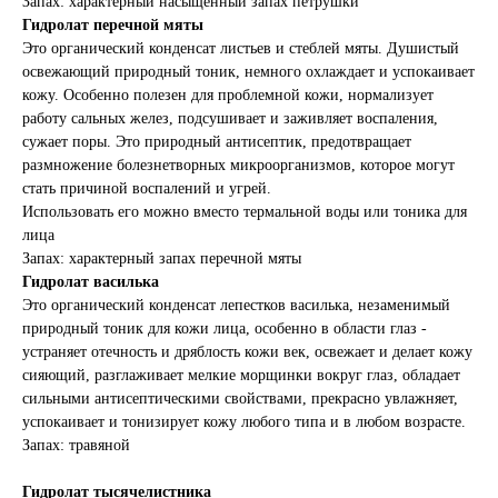
Запах: характерный насыщенный запах петрушки
Гидролат перечной мяты
Это органический конденсат листьев и стеблей мяты. Душистый
освежающий природный тоник, немного охлаждает и успокаивает
кожу. Особенно полезен для проблемной кожи, нормализует
работу сальных желез, подсушивает и заживляет воспаления,
сужает поры. Это природный антисептик, предотвращает
размножение болезнетворных микроорганизмов, которое могут
стать причиной воспалений и угрей.
Использовать его можно вместо термальной воды или тоника для
лица
Запах: характерный запах перечной мяты
Гидролат василька
Это органический конденсат лепестков василька, незаменимый
природный тоник для кожи лица, особенно в области глаз -
устраняет отечность и дряблость кожи век, освежает и делает кожу
сияющий, разглаживает мелкие морщинки вокруг глаз, обладает
сильными антисептическими свойствами, прекрасно увлажняет,
успокаивает и тонизирует кожу любого типа и в любом возрасте.
Запах: травяной
Гидролат тысячелистника